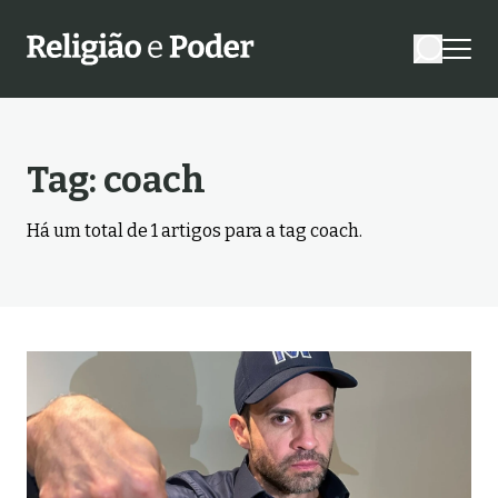
Tag:
coach
Há um total de
1
artigos para a tag
coach
.