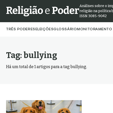
Análises sobre o im
religião na política 
ISSN 3085-9042
TRÊS PODERES
ELEIÇÕES
GLOSSÁRIO
MONITORAMENTO 
Tag:
bullying
Há um total de
1
artigos para a tag
bullying
.