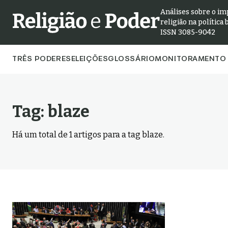
Análises sobre o im
religião na política 
ISSN 3085-9042
TRÊS PODERES
ELEIÇÕES
GLOSSÁRIO
MONITORAMENTO 
Tag:
blaze
Há um total de
1
artigos para a tag
blaze
.