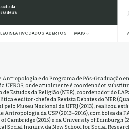
Pesqu
pacto da
brasileira
LEGISLATIVO
DADOS ABERTOS
MAIS
e Antropologia e do Programa de Pós-Graduação e
da UFRGS, onde atualmente é coordenador substitu
o de Estudos da Religião (NER), coordenador do LAP
ítica e editor-chefe da Revista Debates do NER (Qual
 pelo Museu Nacional da UFRJ (2013), realizou está
 Antropologia da USP (2013–2016), com bolsa da FA
 of Cambridge (2015) e na University of Edinburgh (
ical Social Inquiry, da New School for Social Research