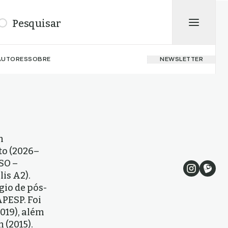
isar
AUTORES
SOBRE
NEWSLETTER
m
to (2026–
SO –
is A2).
gio de pós-
PESP. Foi
2019), além
 (2015).